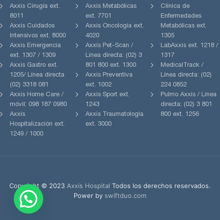
Axxis Cirugía ext.
Axxis Metabólicas
Clínica de
8011
ext. 7701
Enfermedades
Axxis Cuidados
Axxis Oncología ext.
Metabólicas ext.
Intensivos ext. 8000
4020
1305
Axxis Emergencia
Axxis Pet-Scan /
LabAxxis ext. 1218 /
ext. 1307 / 1309
Línea directa: (02) 3
1317
Axxis Gastro ext.
801 800 ext. 1300
MedicalTrack /
1205/ Línea directa
Axxis Preventiva
Línea directa: (02)
(02) 3318 081
ext. 1002
224 0852
Axxis Home Care /
Axxis Sport ext.
Pulmo Axxis / Línea
móvil: 098 187 0980
1243
directa: (02) 3 801
Axxis
Axxis Traumatología
800 ext. 1256
Hospitalización ext.
ext. 3000
1249 / 1000
1
Copyright © 2023
Axxis Hospital
Todos los derechos reservados.
Power by
swiftduo.com