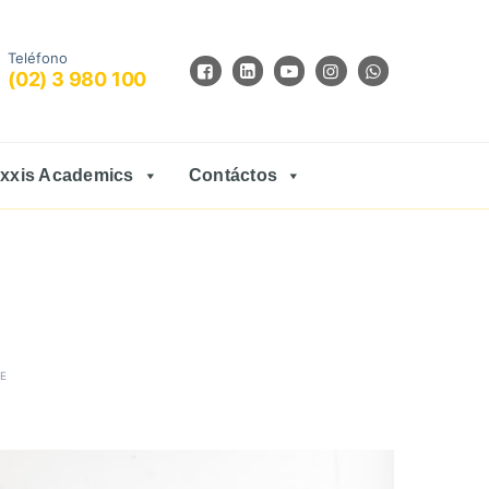
Teléfono
(02) 3 980 100
xxis Academics
Contáctos
E