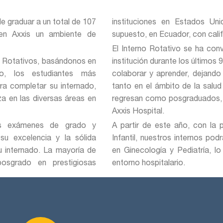
e graduar a un total de 107
instituciones en Estados Uni
 en Axxis un ambiente de
supuesto, en Ecuador, con cali
El Interno Rotativo se ha con
s Rotativos, basándonos en
institución durante los últimos
do, los estudiantes más
colaborar y aprender, dejando
a completar su internado,
tanto en el ámbito de la salu
a en las diversas áreas en
regresan como posgraduados, lo
Axxis Hospital.
us exámenes de grado y
A partir de este año, con la 
 su excelencia y la sólida
Infantil, nuestros internos po
u internado. La mayoría de
en Ginecología y Pediatría, l
osgrado en prestigiosas
entorno hospitalario.