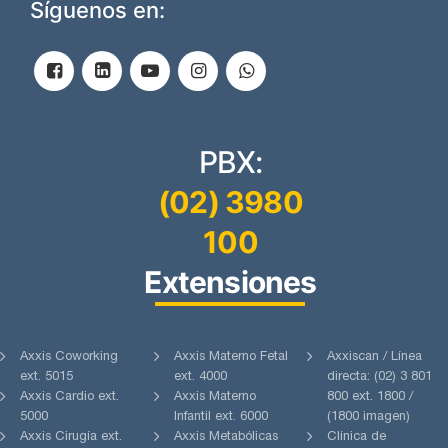
Síguenos en:
PBX:
(02) 3980
100
Extensiones
Axxis Coworking
Axxis Materno Fetal
Axxiscan / Línea
ext. 5015
ext. 4000
directa: (02) 3 801
Axxis Cardio ext.
Axxis Materno
800 ext. 1800 /
5000
Infantil ext. 6000
(1800 imagen)
Axxis Cirugía ext.
Axxis Metabólicas
Clínica de