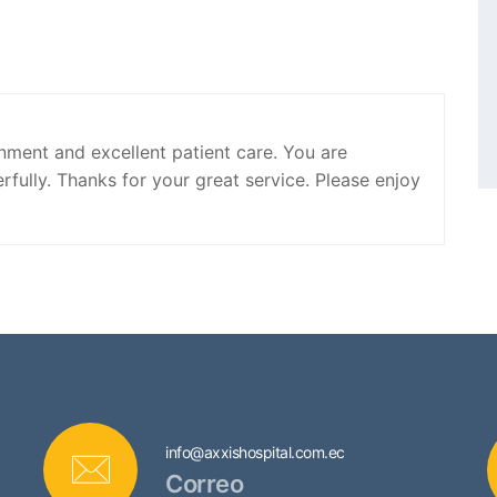
onment and excellent patient care. You are
fully. Thanks for your great service. Please enjoy
info@axxishospital.com.ec
Correo