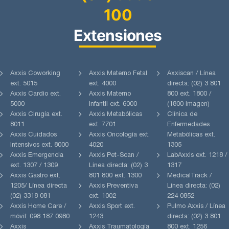
100
Extensiones
Axxis Coworking
Axxis Materno Fetal
Axxiscan / Línea
ext. 5015
ext. 4000
directa: (02) 3 801
Axxis Cardio ext.
Axxis Materno
800 ext. 1800 /
5000
Infantil ext. 6000
(1800 imagen)
Axxis Cirugía ext.
Axxis Metabólicas
Clínica de
8011
ext. 7701
Enfermedades
Axxis Cuidados
Axxis Oncología ext.
Metabólicas ext.
Intensivos ext. 8000
4020
1305
Axxis Emergencia
Axxis Pet-Scan /
LabAxxis ext. 1218 /
ext. 1307 / 1309
Línea directa: (02) 3
1317
Axxis Gastro ext.
801 800 ext. 1300
MedicalTrack /
1205/ Línea directa
Axxis Preventiva
Línea directa: (02)
(02) 3318 081
ext. 1002
224 0852
Axxis Home Care /
Axxis Sport ext.
Pulmo Axxis / Línea
móvil: 098 187 0980
1243
directa: (02) 3 801
Axxis
Axxis Traumatología
800 ext. 1256