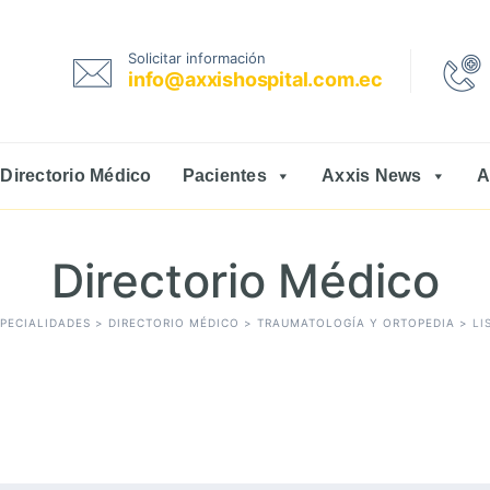
Solicitar información
info@axxishospital.com.ec
Directorio Médico
Pacientes
Axxis News
A
Directorio Médico
SPECIALIDADES
>
DIRECTORIO MÉDICO
>
TRAUMATOLOGÍA Y ORTOPEDIA
>
LI