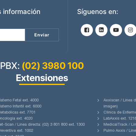
 información
Síguenos en:
PBX:
(02) 3980 100
Extensiones
aterno Fetal ext. 4000
Axxiscan / Línea d
aterno Infantil ext. 6000
imagen)
etabólicas ext. 7701
Clínica de Enferm
ncología ext. 4020
LabAxxis ext. 1218
et-Scan / Línea directa: (02) 3 801 800 ext. 1300
MedicalTrack / Lín
reventiva ext. 1002
Pulmo Axxis / Líne