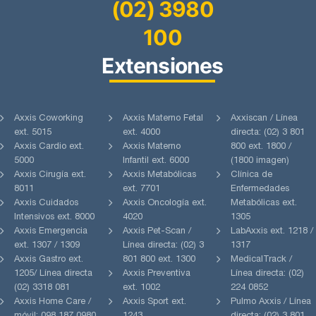
(02) 3980
100
Extensiones
Axxis Coworking
Axxis Materno Fetal
Axxiscan / Línea
ext. 5015
ext. 4000
directa: (02) 3 801
Axxis Cardio ext.
Axxis Materno
800 ext. 1800 /
5000
Infantil ext. 6000
(1800 imagen)
Axxis Cirugía ext.
Axxis Metabólicas
Clínica de
8011
ext. 7701
Enfermedades
Axxis Cuidados
Axxis Oncología ext.
Metabólicas ext.
Intensivos ext. 8000
4020
1305
Axxis Emergencia
Axxis Pet-Scan /
LabAxxis ext. 1218 /
ext. 1307 / 1309
Línea directa: (02) 3
1317
Axxis Gastro ext.
801 800 ext. 1300
MedicalTrack /
1205/ Línea directa
Axxis Preventiva
Línea directa: (02)
(02) 3318 081
ext. 1002
224 0852
Axxis Home Care /
Axxis Sport ext.
Pulmo Axxis / Línea