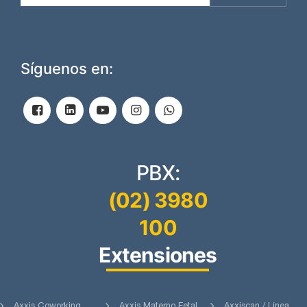
Síguenos en:
PBX:
(02) 3980
100
Extensiones
Axxis Coworking
Axxis Materno Fetal
Axxiscan / Línea