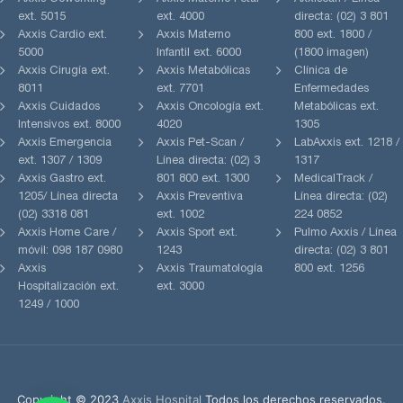
ext. 5015
ext. 4000
directa: (02) 3 801
Axxis Cardio ext.
Axxis Materno
800 ext. 1800 /
5000
Infantil ext. 6000
(1800 imagen)
Axxis Cirugía ext.
Axxis Metabólicas
Clínica de
8011
ext. 7701
Enfermedades
Axxis Cuidados
Axxis Oncología ext.
Metabólicas ext.
Intensivos ext. 8000
4020
1305
Axxis Emergencia
Axxis Pet-Scan /
LabAxxis ext. 1218 /
ext. 1307 / 1309
Línea directa: (02) 3
1317
Axxis Gastro ext.
801 800 ext. 1300
MedicalTrack /
1205/ Línea directa
Axxis Preventiva
Línea directa: (02)
(02) 3318 081
ext. 1002
224 0852
Axxis Home Care /
Axxis Sport ext.
Pulmo Axxis / Línea
móvil: 098 187 0980
1243
directa: (02) 3 801
Axxis
Axxis Traumatología
800 ext. 1256
Hospitalización ext.
ext. 3000
1249 / 1000
Copyright © 2023
Axxis Hospital
Todos los derechos reservados.