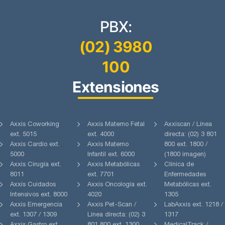
PBX:
(02) 3980
100
Extensiones
Axxis Coworking
Axxis Materno Fetal
Axxiscan / Línea
ext. 5015
ext. 4000
directa: (02) 3 801
Axxis Cardio ext.
Axxis Materno
800 ext. 1800 /
5000
Infantil ext. 6000
(1800 imagen)
Axxis Cirugía ext.
Axxis Metabólicas
Clínica de
8011
ext. 7701
Enfermedades
Axxis Cuidados
Axxis Oncología ext.
Metabólicas ext.
Intensivos ext. 8000
4020
1305
Axxis Emergencia
Axxis Pet-Scan /
LabAxxis ext. 1218 /
ext. 1307 / 1309
Línea directa: (02) 3
1317