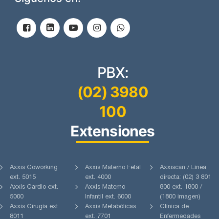
PBX:
(02) 3980
100
Extensiones
Axxis Coworking
Axxis Materno Fetal
Axxiscan / Línea
ext. 5015
ext. 4000
directa: (02) 3 801
Axxis Cardio ext.
Axxis Materno
800 ext. 1800 /
5000
Infantil ext. 6000
(1800 imagen)
Axxis Cirugía ext.
Axxis Metabólicas
Clínica de
8011
ext. 7701
Enfermedades