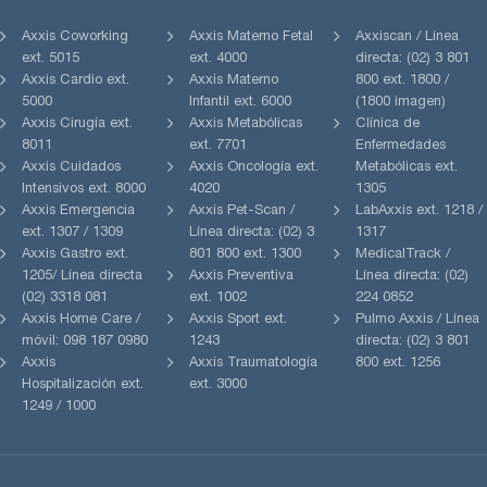
Axxis Coworking
Axxis Materno Fetal
Axxiscan / Línea
ext. 5015
ext. 4000
directa: (02) 3 801
Axxis Cardio ext.
Axxis Materno
800 ext. 1800 /
5000
Infantil ext. 6000
(1800 imagen)
Axxis Cirugía ext.
Axxis Metabólicas
Clínica de
8011
ext. 7701
Enfermedades
Axxis Cuidados
Axxis Oncología ext.
Metabólicas ext.
Intensivos ext. 8000
4020
1305
Axxis Emergencia
Axxis Pet-Scan /
LabAxxis ext. 1218 /
ext. 1307 / 1309
Línea directa: (02) 3
1317
Axxis Gastro ext.
801 800 ext. 1300
MedicalTrack /
1205/ Línea directa
Axxis Preventiva
Línea directa: (02)
(02) 3318 081
ext. 1002
224 0852
Axxis Home Care /
Axxis Sport ext.
Pulmo Axxis / Línea
móvil: 098 187 0980
1243
directa: (02) 3 801
Axxis
Axxis Traumatología
800 ext. 1256
Hospitalización ext.
ext. 3000
1249 / 1000