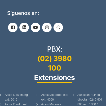
Síguenos en:
PBX:
(02) 3980
100
Extensiones
Axxis Coworking
Axxis Materno Fetal
Axxiscan / Línea
ext. 5015
ext. 4000
directa: (02) 3 801
Axxis Cardio ext.
Axxis Materno
800 ext. 1800 /