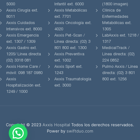
5000
Infantil ext. 6000
(1800 imagen)
Axxis Cirugía ext.
Axxis Metabólicas
Clínica de
8011
ext. 7701
Enfermedades
Axxis Cuidados
Axxis Oncología ext.
Metabólicas ext.
Intensivos ext. 8000
4020
1305
Axxis Emergencia
Axxis Pet-Scan /
LabAxxis ext. 1218 /
ext. 1307 / 1309
Línea directa: (02) 3
1317
Axxis Gastro ext.
801 800 ext. 1300
MedicalTrack /
1205/ Línea directa
Axxis Preventiva
Línea directa: (02)
(02) 3318 081
ext. 1002
224 0852
Axxis Home Care /
Axxis Sport ext.
Pulmo Axxis / Línea
móvil: 098 187 0980
1243
directa: (02) 3 801
Axxis
Axxis Traumatología
800 ext. 1256
Hospitalización ext.
ext. 3000
1249 / 1000
Copyright © 2023
Axxis Hospital
Todos los derechos reservados.
Power by
swiftduo.com
1