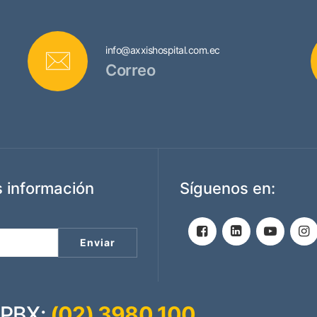
info@axxishospital.com.ec
Correo
 información
Síguenos en:
PBX:
(02) 3980 100