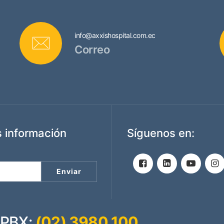
info@axxishospital.com.ec
Correo
 información
Síguenos en:
PBX:
(02) 3980 100