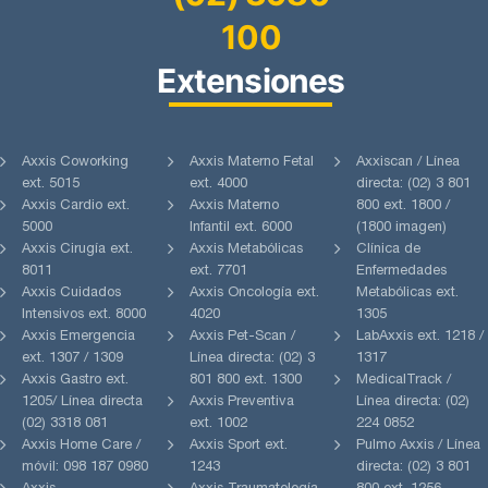
100
Extensiones
Axxis Coworking
Axxis Materno Fetal
Axxiscan / Línea
ext. 5015
ext. 4000
directa: (02) 3 801
Axxis Cardio ext.
Axxis Materno
800 ext. 1800 /
5000
Infantil ext. 6000
(1800 imagen)
Axxis Cirugía ext.
Axxis Metabólicas
Clínica de
8011
ext. 7701
Enfermedades
Axxis Cuidados
Axxis Oncología ext.
Metabólicas ext.
Intensivos ext. 8000
4020
1305
Axxis Emergencia
Axxis Pet-Scan /
LabAxxis ext. 1218 /
ext. 1307 / 1309
Línea directa: (02) 3
1317
Axxis Gastro ext.
801 800 ext. 1300
MedicalTrack /
1205/ Línea directa
Axxis Preventiva
Línea directa: (02)
(02) 3318 081
ext. 1002
224 0852
Axxis Home Care /
Axxis Sport ext.
Pulmo Axxis / Línea
móvil: 098 187 0980
1243
directa: (02) 3 801